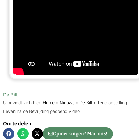
De Bilt
U bevindt zich hier:
Home
•
Nieuws
•
De Bilt
•
Tentoonstelling
Leven na de Bevrijding geopend Video
Om te delen
Opmerkingen? Mail ons!