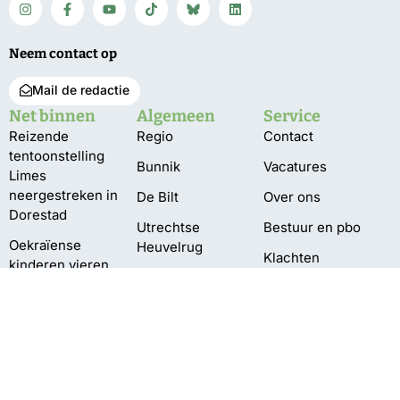
Neem contact op
Mail de redactie
Net binnen
Algemeen
Service
Reizende
Regio
Contact
tentoonstelling
Bunnik
Vacatures
Limes
neergestreken in
De Bilt
Over ons
Dorestad
Utrechtse
Bestuur en pbo
Oekraïense
Heuvelrug
Klachten
kinderen vieren
Wijk bij Duurstede
vakantie op
Privacy
Heuvelrug
Zeist
Najaarsrondes
tegeltaxi voor
vergroening