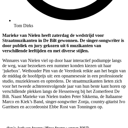
Tom Dirks
Marieke van Nielen heeft zaterdag de wedstrijd voor
Straatmuzikanten in De Bilt gewonnen. De singer-songwriter is
door publiek en jury gekozen uit 6 muzikanten van
verschillende leeftijden en met diverse stijlen.
Winnares van Nielen viel op door haar interactief podiumpje langs
de weg, waar bezoekers een nummer konden kiezen uit haar
‘jukebox’. Wethouder Pim van de Veerdonk reikte aan het begin van
de middag de hoofdprijs uit: een opnamesessie in een professionele
studio, muzieklessen en optredens. De straatmuzikanten lieten zich
voor het tweede achtereenvolgende jaar van hun beste kant horen op
verschillende plekken langs de Hessenweg bij het Zomerfeest De
Bilt. Naast Marieke van Nielen traden Peter Sikkema, de Italiaanse
Marco en Kiek’s Band, singer-songwriter Zonja, country-gitarist Ivo
Garritsen en accordeonist Ebbe Rost van Tonningen op.
(foto’s: Jordy van Angeren / Minou Stouten – omroep ZOUT)