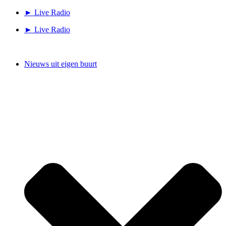
Ga
► Live Radio
naar
► Live Radio
de
inhoud
Nieuws uit eigen buurt