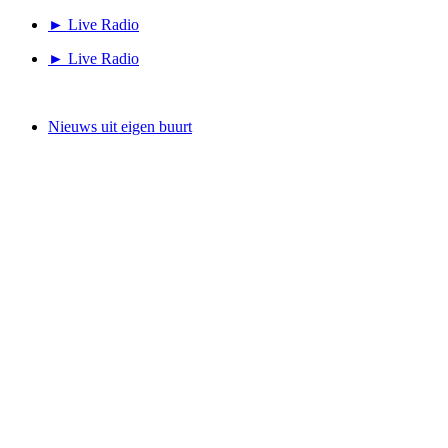
Ga
► Live Radio
naar
► Live Radio
de
inhoud
Nieuws uit eigen buurt