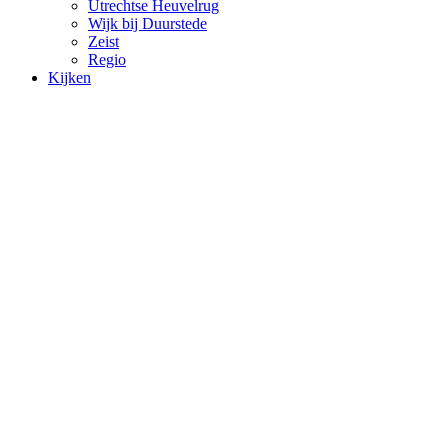
Utrechtse Heuvelrug
Wijk bij Duurstede
Zeist
Regio
Kijken