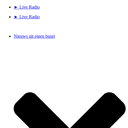
Ga
► Live Radio
naar
► Live Radio
de
inhoud
Nieuws uit eigen buurt