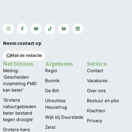
Neem contact op
Mail de redactie
Net binnen
Algemeen
Service
Meting:
Regio
Contact
‘Gescheiden
Bunnik
Vacatures
inzameling PMD
kan beter’
De Bilt
Over ons
‘Grotere
Utrechtse
Bestuur en pbo
natuurgebieden
Heuvelrug
Klachten
beter bestand
Wijk bij Duurstede
tegen droogte’
Privacy
Zeist
Grotere kans