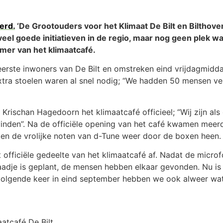
erd.
‘De Grootouders voor het Klimaat De Bilt en Bilthoven
veel goede initiatieven in de regio, maar nog geen plek 
mer van het klimaatcafé.
rste inwoners van De Bilt en omstreken eind vrijdagmiddag
Extra stoelen waren al snel nodig; “We hadden 50 mensen ve
Krischan Hagedoorn het klimaatcafé officieel; “Wij zijn al
atsvinden”. Na de officiële opening van het café kwamen mee
nken de vrolijke noten van d-Tune weer door de boxen heen.
 officiële gedeelte van het klimaatcafé af. Nadat de microf
zaadje is geplant, de mensen hebben elkaar gevonden. Nu is
e volgende keer in eind september hebben we ook alweer wa
aatcafé De Bilt