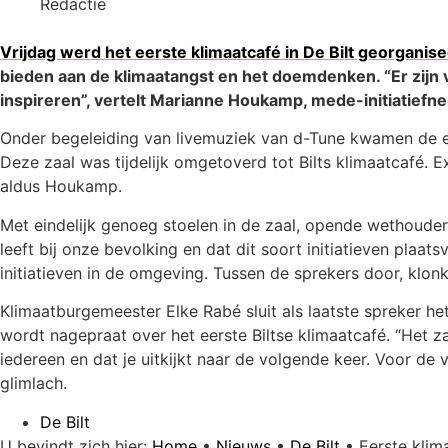
Redactie
Vrijdag werd het eerste klimaatcafé in De Bilt georganise
bieden aan de klimaatangst en het doemdenken. “Er zijn 
inspireren”, vertelt Marianne Houkamp, mede-initiatiefne
Onder begeleiding van livemuziek van d-Tune kwamen de ee
Deze zaal was tijdelijk omgetoverd tot Bilts klimaatcafé. 
aldus Houkamp.
Met eindelijk genoeg stoelen in de zaal, opende wethouder 
leeft bij onze bevolking en dat dit soort initiatieven pla
initiatieven in de omgeving. Tussen de sprekers door, klo
Klimaatburgemeester Elke Rabé sluit als laatste spreker het
wordt nagepraat over het eerste Biltse klimaatcafé. “Het 
iedereen en dat je uitkijkt naar de volgende keer. Voor d
glimlach.
De Bilt
U bevindt zich hier:
Home
•
Nieuws
•
De Bilt
•
Eerste klim