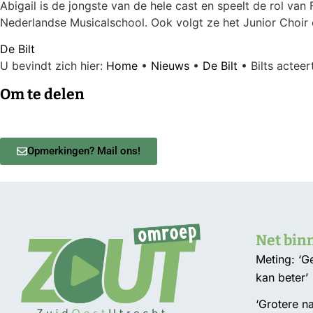
Abigail is de jongste van de hele cast en speelt de rol van
Nederlandse Musicalschool. Ook volgt ze het Junior Choir
De Bilt
U bevindt zich hier:
Home
•
Nieuws
•
De Bilt
•
Bilts actee
Om te delen
Opmerkingen? Mail ons!
Net bin
Meting: ‘
kan beter’
‘Grotere n