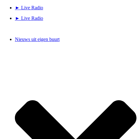
Ga
► Live Radio
naar
► Live Radio
de
inhoud
Nieuws uit eigen buurt