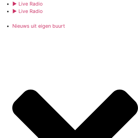
Ga
► Live Radio
naar
► Live Radio
de
inhoud
Nieuws uit eigen buurt