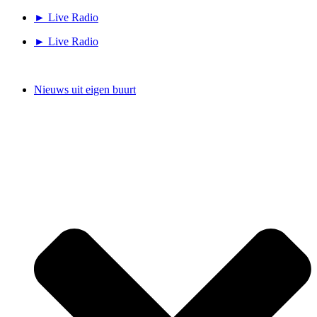
Ga
► Live Radio
naar
► Live Radio
de
inhoud
Nieuws uit eigen buurt