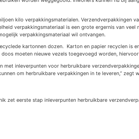
 gebruiken worden weggegooid. Inwoners kunnen nu bij aan
 miljoen kilo verpakkingsmaterialen. Verzendverpakkingen v
elheid verpakkingsmateriaal is een grote ergernis van vee
mogelijk verpakkingsmateriaal wil ontvangen.
cyclede kartonnen dozen. Karton en papier recyclen is eno
en doos moeten nieuwe vezels toegevoegd worden, hiervoo
en met inleverpunten voor herbruikbare verzendverpakkinge
htkunnen om herbruikbare verpakkingen in te leveren,” zegt
nik zet eerste stap inleverpunten herbruikbare verzendver