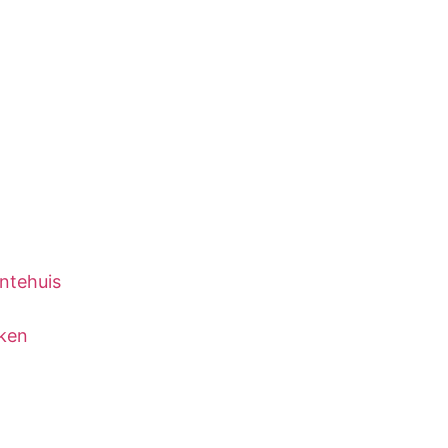
ntehuis
kken