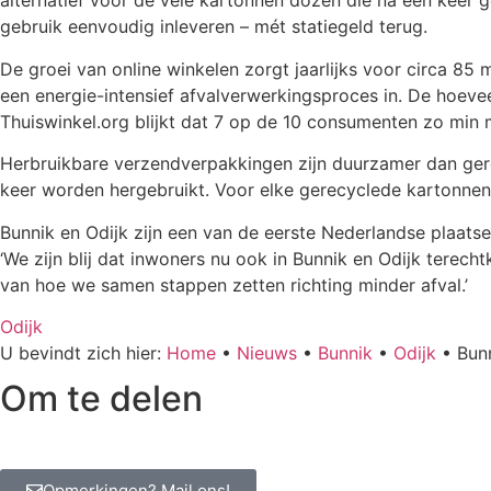
alternatief voor de vele kartonnen dozen die na één keer
gebruik eenvoudig inleveren – mét statiegeld terug.
De groei van online winkelen zorgt jaarlijks voor circa 85
een energie-intensief afvalverwerkingsproces in. De hoeve
Thuiswinkel.org blijkt dat 7 op de 10 consumenten zo min 
Herbruikbare verzendverpakkingen zijn duurzamer dan gere
keer worden hergebruikt. Voor elke gerecyclede kartonn
Bunnik en Odijk zijn een van de eerste Nederlandse plaats
‘We zijn blij dat inwoners nu ook in Bunnik en Odijk terec
van hoe we samen stappen zetten richting minder afval.’
Odijk
U bevindt zich hier:
Home
•
Nieuws
•
Bunnik
•
Odijk
•
Bun
Om te delen
Opmerkingen? Mail ons!