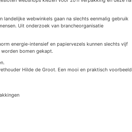
gesloten webshops kiezen voor zo’n verpakking en deze na
an landelijke webwinkels gaan na slechts eenmalig gebruik
l mensen. Uit onderzoek van brancheorganisatie
rm energie-intensief en papiervezels kunnen slechts vijf
r worden bomen gekapt.
n.
 wethouder Hilde de Groot. Een mooi en praktisch voorbeeld
pakkingen