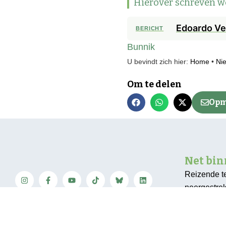
Hierover schreven w
Edoardo Ve
BERICHT
Bunnik
U bevindt zich hier:
Home
•
Ni
Om te delen
Opm
Net bi
Reizende t
neergestre
Neem contact op
Oekraïense 
Heuvelrug