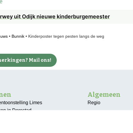
e
rwey uit Odijk nieuwe kinderburgemeester
euws
•
Bunnik
•
Kinderposter tegen pesten langs de weg
erkingen? Mail ons!
nnen
Algemeen
entoonstelling Limes
Regio
ken in Dorestad
Bunnik
kinderen vieren vakantie op
De Bilt