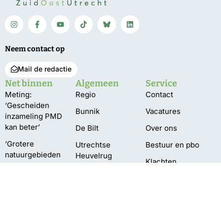
Neem contact op
Mail de redactie
Net binnen
Algemeen
Service
Meting:
Regio
Contact
‘Gescheiden
Bunnik
Vacatures
inzameling PMD
kan beter’
De Bilt
Over ons
‘Grotere
Utrechtse
Bestuur en pbo
natuurgebieden
Heuvelrug
Klachten
beter bestand
Wijk bij Duurstede
tegen droogte’
Privacy
Zeist
Grotere kans
aansluiting electra
bij vroege