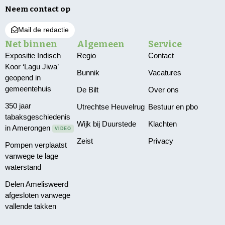
Neem contact op
Mail de redactie
Net binnen
Algemeen
Service
Expositie Indisch
Regio
Contact
Koor ‘Lagu Jiwa’
Bunnik
Vacatures
geopend in
gemeentehuis
De Bilt
Over ons
350 jaar
Utrechtse Heuvelrug
Bestuur en pbo
tabaksgeschiedenis
Wijk bij Duurstede
Klachten
in Amerongen
VIDEO
Zeist
Privacy
Pompen verplaatst
vanwege te lage
waterstand
Delen Amelisweerd
afgesloten vanwege
vallende takken