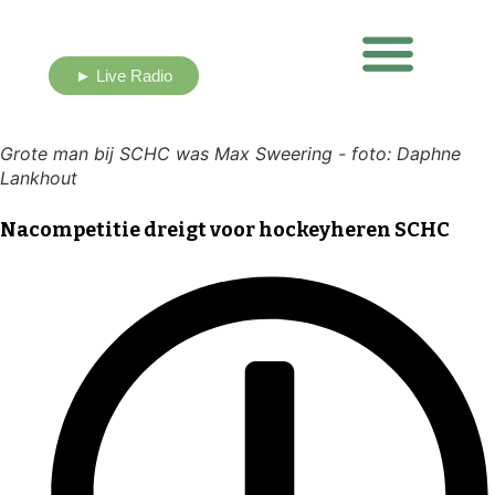
► Live Radio
Nieuws uit eigen buurt
Grote man bij SCHC was Max Sweering - foto: Daphne
Lankhout
Nacompetitie dreigt voor hockeyheren SCHC