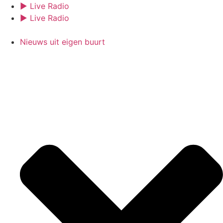
Ga
► Live Radio
naar
► Live Radio
de
inhoud
Nieuws uit eigen buurt