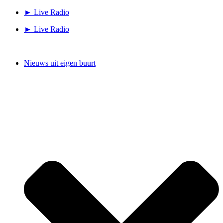
Ga
► Live Radio
naar
► Live Radio
de
inhoud
Nieuws uit eigen buurt