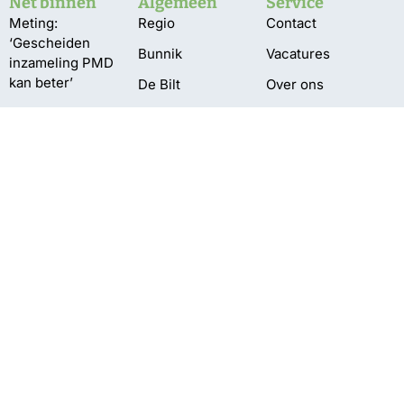
Net binnen
Algemeen
Service
Meting:
Regio
Contact
‘Gescheiden
Bunnik
Vacatures
inzameling PMD
kan beter’
De Bilt
Over ons
‘Grotere
Utrechtse
Bestuur en pbo
natuurgebieden
Heuvelrug
Klachten
beter bestand
Wijk bij Duurstede
tegen droogte’
Privacy
Zeist
Grotere kans
aansluiting electra
bij vroege
aanmelding
Tentoonstelling
Limes
neergestreken in
Dorestad