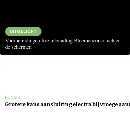
UITGELICHT
Voorbereidingen live uitzending Bloemencorso: achter
de schermen
▶
BUNNIK
Grotere kans aansluiting electra bij vroege aa