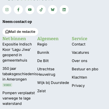
Neem contact op
Mail de redactie
Net binnen
Algemeen
Service
Expositie Indisch
Regio
Contact
Koor ‘Lagu Jiwa’
Bunnik
Vacatures
geopend in
gemeentehuis
De Bilt
Over ons
350 jaar
Utrechtse
Bestuur en pbo
tabaksgeschiedenis
Heuvelrug
Klachten
in Amerongen
Wijk bij Duurstede
Privacy
VIDEO
Zeist
Pompen verplaatst
vanwege te lage
waterstand