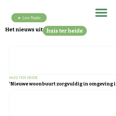
► Live Radio
Nieuws uit eigen buurt
Het nieuws uit
huis ter heide
HUIS TER HEIDE
‘Nieuwe woonbuurt zorgvuldig in omgeving i