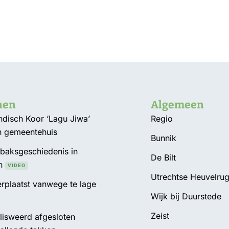
nen
Algemeen
Indisch Koor ‘Lagu Jiwa’
Regio
n gemeentehuis
Bunnik
abaksgeschiedenis in
De Bilt
n
VIDEO
Utrechtse Heuvelru
plaatst vanwege te lage
Wijk bij Duurstede
d
Zeist
isweerd afgesloten