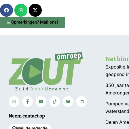
Opmerkingen? Mail ons!
Net bin
Expositie 
geopend i
350 jaar t
Ameronge
Pompen ver
waterstan
Neem contact op
Delen Amel
Mail de redactie