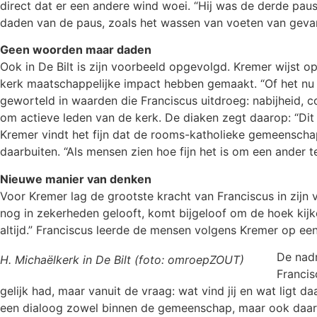
direct dat er een andere wind woei. “Hij was de derde pau
daden van de paus, zoals het wassen van voeten van gevang
Geen woorden maar daden
Ook in De Bilt is zijn voorbeeld opgevolgd. Kremer wijst op
kerk maatschappelijke impact hebben gemaakt. “Of het nu g
geworteld in waarden die Franciscus uitdroeg: nabijheid, c
om actieve leden van de kerk. De diaken zegt daarop: “Dit
Kremer vindt het fijn dat de rooms-katholieke gemeensch
daarbuiten. “Als mensen zien hoe fijn het is om een ander te 
Nieuwe manier van denken
Voor Kremer lag de grootste kracht van Franciscus in zijn
nog in zekerheden gelooft, komt bijgeloof om de hoek kijke
altijd.” Franciscus leerde de mensen volgens Kremer op ee
De nadr
H. Michaëlkerk in De Bilt (foto: omroepZOUT)
Francis
gelijk had, maar vanuit de vraag: wat vind jij en wat ligt 
een dialoog zowel binnen de gemeenschap, maar ook daar