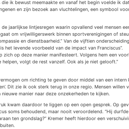
s die ik bewust meemaakte en vanaf het begin voelde ik da
enen en zijn bezoek aan vluchtelingen, een symbool voor w
 de jaarlijkse lintjesregen waarin opvallend veel mensen ee
aat om vrijwilligerswerk binnen sportverenigingen of steu
ompassie en dienstbaarheid.” Van de vijftien onderscheidin
 is het levende voorbeeld van de impact van Franciscus”.
ap zich op deze manier manifesteert. Volgens hem een voo
helpen, volgt de rest vanzelf. Ook als je niet gelooft.”
 vermogen om richting te geven door middel van een intern 
n’. Dit zie ik ook sterk terug in onze regio. Mensen willen
n nieuwe manier naar deze onzekerheden te kijken.
uk kwam daardoor te liggen op een open gesprek. Op gevo
cus soms behoudend, maar nooit veroordelend. “Hij durfde d
daaraan ten grondslag?” Kremer heeft hierdoor een verschuivi
buiten.