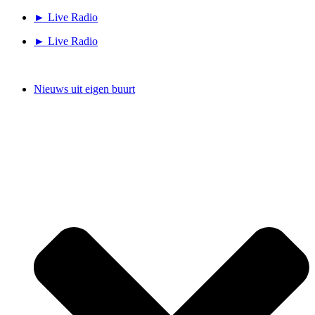
Ga
► Live Radio
naar
► Live Radio
de
inhoud
Nieuws uit eigen buurt