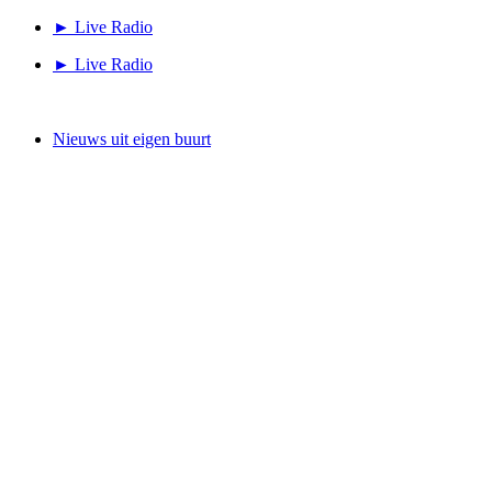
Ga
► Live Radio
naar
► Live Radio
de
inhoud
Nieuws uit eigen buurt