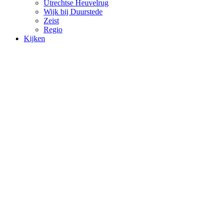
Utrechtse Heuvelrug
Wijk bij Duurstede
Zeist
Regio
Kijken