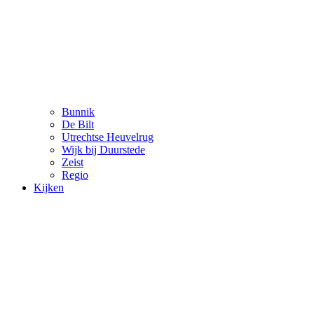
Bunnik
De Bilt
Utrechtse Heuvelrug
Wijk bij Duurstede
Zeist
Regio
Kijken