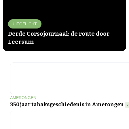
UITGELICHT
Derde Corsojournaal: de route door
Leersum
▶
AMERONGEN
350 jaar tabaksgeschiedenis in Amerongen
V