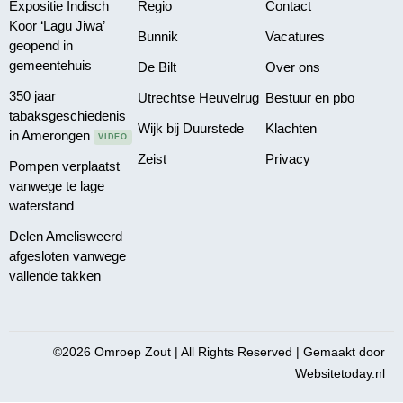
Expositie Indisch
Regio
Contact
Koor ‘Lagu Jiwa’
Bunnik
Vacatures
geopend in
gemeentehuis
De Bilt
Over ons
350 jaar
Utrechtse Heuvelrug
Bestuur en pbo
tabaksgeschiedenis
Wijk bij Duurstede
Klachten
in Amerongen
VIDEO
Zeist
Privacy
Pompen verplaatst
vanwege te lage
waterstand
Delen Amelisweerd
afgesloten vanwege
vallende takken
©2026 Omroep Zout | All Rights Reserved | Gemaakt door
Websitetoday.nl