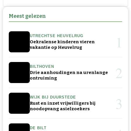
Meest gelezen
1
UTRECHTSE HEUVELRUG
Oekraïense kinderen vieren
vakantie op Heuvelrug
2
BILTHOVEN
Drie aanhoudingen na urenlange
ontruiming
3
WIJK BIJ DUURSTEDE
Rust en inzet vrijwilligers bij
noodopvang asielzoekers
DE BILT