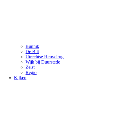
Bunnik
De Bilt
Utrechtse Heuvelrug
Wijk bij Duurstede
Zeist
Regio
Kijken