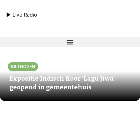
► Live Radio
BILTHOVEN
Expositie Indisch Koor ‘Lagu Jiwa’
geopend in gemeentehuis