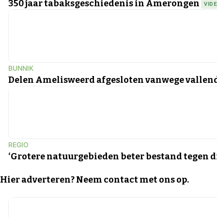
350 jaar tabaksgeschiedenis in Amerongen
VID
BUNNIK
Delen Amelisweerd afgesloten vanwege vallen
REGIO
‘Grotere natuurgebieden beter bestand tegen d
Hier adverteren? Neem contact met ons op.