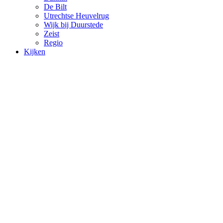
De Bilt
Utrechtse Heuvelrug
Wijk bij Duurstede
Zeist
Regio
Kijken