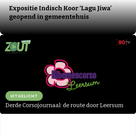
Expositie Indisch Koor ‘Lagu Jiwa’
geopend in gemeentehuis
UITGELICHT
Derde Corsojournaal: de route door Leersum
▶