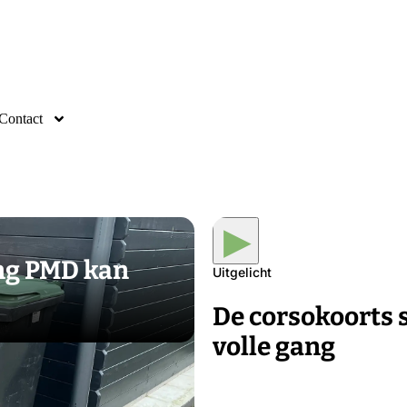
Contact
▶
ng PMD kan
Uitgelicht
De corsokoorts s
volle gang