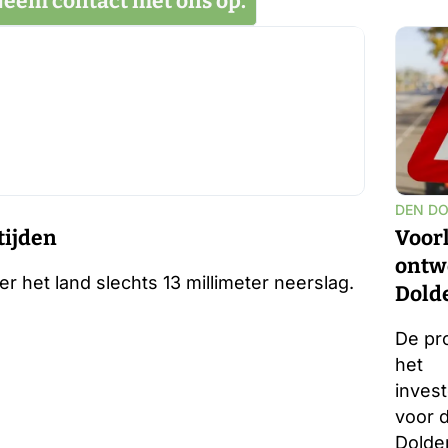
Neem contact met ons op.
DEN D
tijden
Voor
ontw
 het land slechts 13 millimeter neerslag.
Dold
vastg
De pro
het
invest
voor 
Dolde