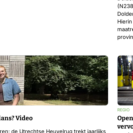
(N238
Dolder
Hierin
maatr
provin
Video
REGIO
alans?
Video
Open
vervo
en: de Utrechtse Heuvelrug trekt jaarlijks