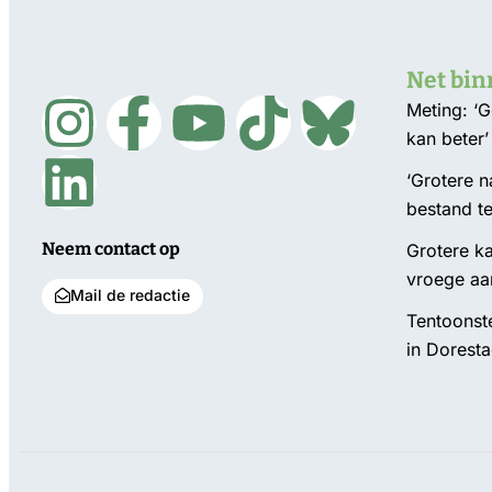
Net bi
Meting: ‘
kan beter’
‘Grotere 
bestand t
Neem contact op
Grotere ka
vroege aa
Mail de redactie
Tentoonst
in Dorest