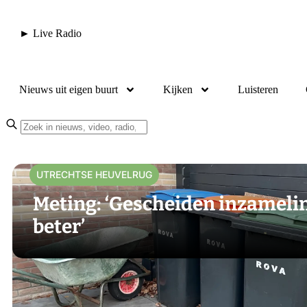
► Live Radio
Nieuws uit eigen buurt
Kijken
Luisteren
UTRECHTSE HEUVELRUG
Meting: ‘Gescheiden inzameli
beter’