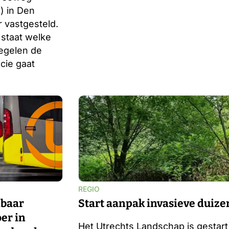
) in Den
 vastgesteld.
 staat welke
egelen de
cie gaat
REGIO
baar
Start aanpak invasieve duize
er in
Het Utrechts Landschap is gestar