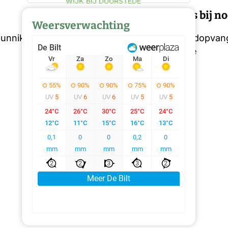
WIJK BIJ DUURSTEDE
Rust en inzet vrijwilligers bij 
Weersverwachting
unnik dit
Sinds de opening van de noodopvang 
gemeld. Dat laat de gemeente