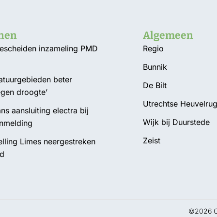
nnen
Algemeen
Gescheiden inzameling PMD
Regio
Bunnik
natuurgebieden beter
De Bilt
egen droogte’
Utrechtse Heuvelru
ns aansluiting electra bij
Wijk bij Duurstede
nmelding
Zeist
elling Limes neergestreken
ad
©2026 Om