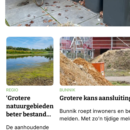
REGIO
BUNNIK
‘Grotere
Grotere kans aansluitin
natuurgebieden
Bunnik roept inwoners en b
beter bestand
melden. Met zo’n tijdige me
tegen droogte’
De aanhoudende