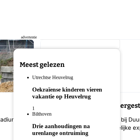
Meest gelezen
Utrechtse Heuvelrug
Oekraïense kinderen vieren
vakantie op Heuvelrug
WIJK BIJ DUURSTEDE
Tentoonstelling Limes neerges
1
Bilthoven
tadium te
In het oude stadhuis van Wijk bij Du
Drie aanhoudingen na
Germaanse Limes. Op de tijdelijke ex
urenlange ontruiming