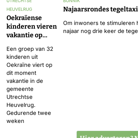
UTRECHTSE
BUNNIK
Najaarsrondes tegeltaxi
HEUVELRUG
Oekraïense
Om inwoners te stimuleren h
kinderen vieren
najaar nog drie keer de tegel
vakantie op
Heuvelrug
Een groep van 32
kinderen uit
Oekraïne viert op
dit moment
vakantie in de
gemeente
Utrechtse
Heuvelrug.
Gedurende twee
weken