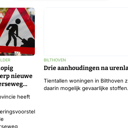
OLDER
BILTHOVEN
lopig
Drie aanhoudingen na urenl
erp nieuwe
Tientallen woningen in Bilthoven
erseweg
daarin mogelijk gevaarlijke stoffe
esteld
vincie heeft
eringsvoorstel
de
rseweg