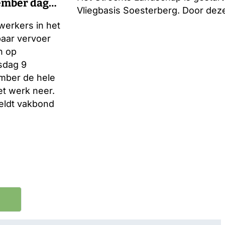
ember dag
Vliegbasis Soesterberg. Door deze
plat
erkers in het
aar vervoer
n op
dag 9
mber de hele
et werk neer.
eldt vakbond