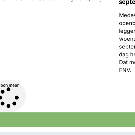
sept
lang 
Medew
openb
legge
woens
septe
dag h
Dat m
FNV.
Toon meer