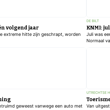
DE BILT
n volgend jaar
KNMI: ju
 extreme hitte zijn geschrapt, worden
Juli was ee
Normaal val
UTRECHTSE 
ming
Toerisme
 ontruimd geweest vanwege een auto met
Van uitgest