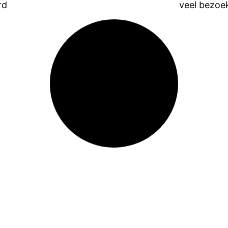
rd
veel bezoek