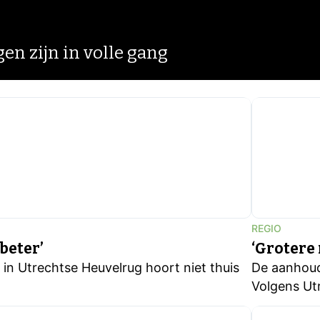
gen zijn in volle gang
REGIO
beter’
‘Grotere
n Utrechtse Heuvelrug hoort niet thuis
De aanhoud
Volgens Ut