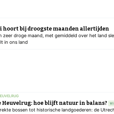
li hoort bij droogste maanden allertijden
n zeer droge maand, met gemiddeld over het land slec
t in ons land
HEUVELRUG
 Heuvelrug: hoe blijft natuur in balans?
V
rekte bossen tot historische landgoederen: de Utrecht