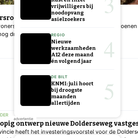
3
vrijwilligers bij
noodopvang
rsrondes tegeltaxi voor vergroening
asielzoekers
ners te stimuleren hun tuinen verder te vergroenen
nog drie keer de tegeltaxti
REGIO
4
Nieuwe
werkzaamheden
A12 deze maand
én volgend jaar
DE BILT
5
KNMI: juli hoort
bij droogste
maanden
allertijden
LDER
opig ontwerp nieuwe Dolderseweg vastges
vincie heeft het investeringsvoorstel voor de Dolde