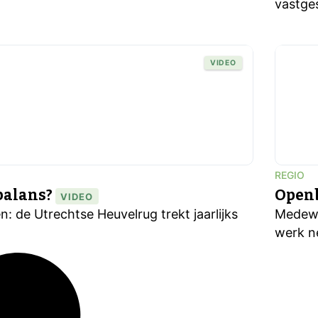
vastges
VIDEO
REGIO
 balans?
Openb
VIDEO
: de Utrechtse Heuvelrug trekt jaarlijks
Medewe
werk n