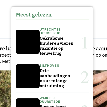
Meest gelezen
UTRECHTSE
1
HEUVELRUG
Oekraïense
kinderen vieren
re kans aansluiting electra bij vroege aa
vakantie op
Heuvelrug
roept inwoners en bedrijven met bouwplannen op om
 Met zo’n tijdige melding
BILTHOVEN
2
Drie
aanhoudingen
na urenlange
ontruiming
WIJK BIJ
DUURSTEDE
Rust en inzet