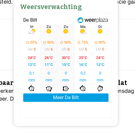
teld. Hierin staat welke maatregelen de provincie ga
Weersverwachting
aar vervoer in september dag lang plat
rkers in het openbaar vervoer leggen op woensdag 
eer. Dat meldt vakbond FNV.