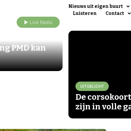
Nieuws uit eigen buurt
Luisteren
Contact
► Live Radio
ing PMD kan
UITGELICHT
De corsokoort
zijn in volle 
▶