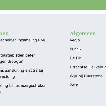
nnen
Algemeen
Gescheiden inzameling PMD
Regio
Bunnik
atuurgebieden beter
De Bilt
gen droogte’
Utrechtse Heuvelru
s aansluiting electra bij
Wijk bij Duurstede
nmelding
Zeist
lling Limes neergestreken
d