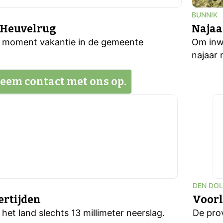
BUNNIK
 Heuvelrug
Najaa
it moment vakantie in de gemeente
Om inwo
najaar 
eem contact met ons op.
DEN DO
ertijden
Voorl
et land slechts 13 millimeter neerslag.
De pro