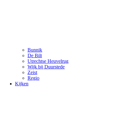
Bunnik
De Bilt
Utrechtse Heuvelrug
Wijk bij Duurstede
Zeist
Regio
Kijken