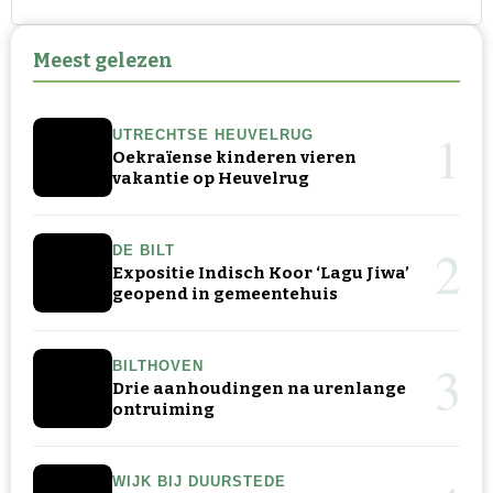
Meest gelezen
1
UTRECHTSE HEUVELRUG
Oekraïense kinderen vieren
vakantie op Heuvelrug
2
DE BILT
Expositie Indisch Koor ‘Lagu Jiwa’
geopend in gemeentehuis
3
BILTHOVEN
Drie aanhoudingen na urenlange
ontruiming
WIJK BIJ DUURSTEDE