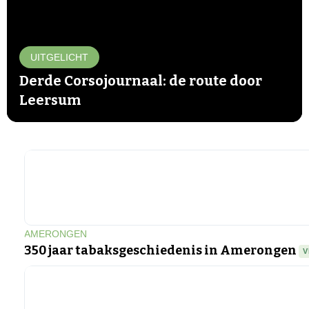
UITGELICHT
Derde Corsojournaal: de route door
Leersum
▶
AMERONGEN
350 jaar tabaksgeschiedenis in Amerongen
V