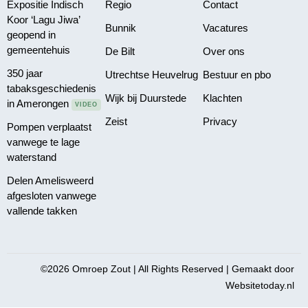
Expositie Indisch
Regio
Contact
Koor ‘Lagu Jiwa’
Bunnik
Vacatures
geopend in
gemeentehuis
De Bilt
Over ons
350 jaar
Utrechtse Heuvelrug
Bestuur en pbo
tabaksgeschiedenis
Wijk bij Duurstede
Klachten
in Amerongen
VIDEO
Zeist
Privacy
Pompen verplaatst
vanwege te lage
waterstand
Delen Amelisweerd
afgesloten vanwege
vallende takken
©2026 Omroep Zout | All Rights Reserved | Gemaakt door
Websitetoday.nl