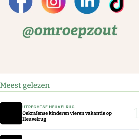
Meest gelezen
1
UTRECHTSE HEUVELRUG
Oekraïense kinderen vieren vakantie op
Heuvelrug