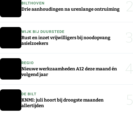
2
BILTHOVEN
Drie aanhoudingen na urenlange ontruiming
3
WIJK BIJ DUURSTEDE
Rust en inzet vrijwilligers bij noodopvang
asielzoekers
4
REGIO
Nieuwe werkzaamheden A12 deze maand én
volgend jaar
5
DE BILT
KNMI: juli hoort bij droogste maanden
allertijden