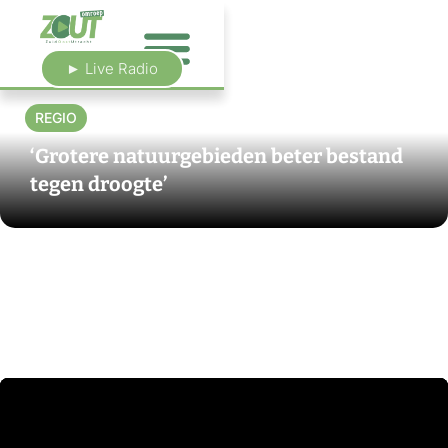
► Live Radio
REGIO
‘Grotere natuurgebieden beter bestand
tegen droogte’