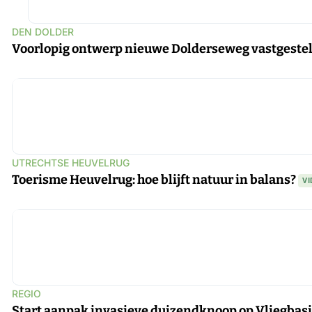
DEN DOLDER
Voorlopig ontwerp nieuwe Dolderseweg vastgeste
UTRECHTSE HEUVELRUG
Toerisme Heuvelrug: hoe blijft natuur in balans?
VI
REGIO
Start aanpak invasieve duizendknoop op Vliegbasi