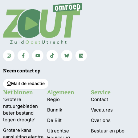
Neem contact op
Mail de redactie
Net binnen
Algemeen
Service
‘Grotere
Regio
Contact
natuurgebieden
Bunnik
Vacatures
beter bestand
tegen droogte’
De Bilt
Over ons
Grotere kans
Utrechtse
Bestuur en pbo
aansluiting electra
Heuvelrug