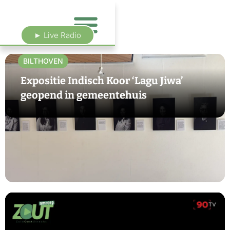
► Live Radio
BILTHOVEN
Expositie Indisch Koor ‘Lagu Jiwa’
geopend in gemeentehuis