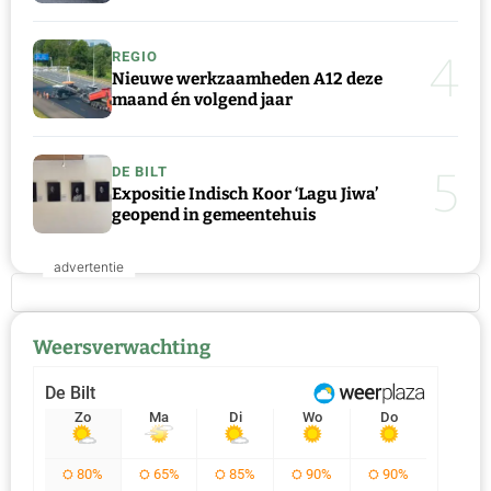
4
REGIO
Nieuwe werkzaamheden A12 deze
maand én volgend jaar
5
DE BILT
Expositie Indisch Koor ‘Lagu Jiwa’
geopend in gemeentehuis
Weersverwachting