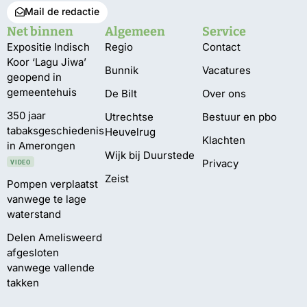
Mail de redactie
Net binnen
Algemeen
Service
Expositie Indisch
Regio
Contact
Koor ‘Lagu Jiwa’
Bunnik
Vacatures
geopend in
gemeentehuis
De Bilt
Over ons
350 jaar
Utrechtse
Bestuur en pbo
tabaksgeschiedenis
Heuvelrug
Klachten
in Amerongen
Wijk bij Duurstede
Privacy
VIDEO
Zeist
Pompen verplaatst
vanwege te lage
waterstand
Delen Amelisweerd
afgesloten
vanwege vallende
takken