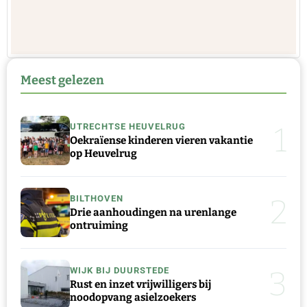
Meest gelezen
1
UTRECHTSE HEUVELRUG
Oekraïense kinderen vieren vakantie
op Heuvelrug
2
BILTHOVEN
Drie aanhoudingen na urenlange
ontruiming
3
WIJK BIJ DUURSTEDE
Rust en inzet vrijwilligers bij
noodopvang asielzoekers