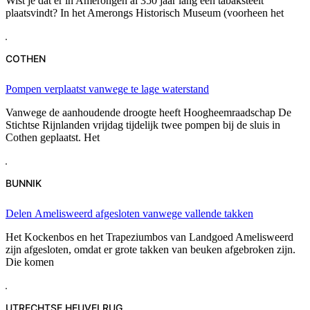
Wist je dat er in Amerongen al 350 jaar lang een tabaksteelt
plaatsvindt? In het Amerongs Historisch Museum (voorheen het
COTHEN
Pompen verplaatst vanwege te lage waterstand
Vanwege de aanhoudende droogte heeft Hoogheemraadschap De
Stichtse Rijnlanden vrijdag tijdelijk twee pompen bij de sluis in
Cothen geplaatst. Het
BUNNIK
Delen Amelisweerd afgesloten vanwege vallende takken
Het Kockenbos en het Trapeziumbos van Landgoed Amelisweerd
zijn afgesloten, omdat er grote takken van beuken afgebroken zijn.
Die komen
UTRECHTSE HEUVELRUG