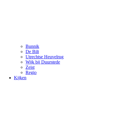
Bunnik
De Bilt
Utrechtse Heuvelrug
Wijk bij Duurstede
Zeist
Regio
Kijken