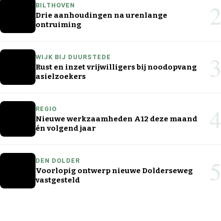
2
BILTHOVEN
Drie aanhoudingen na urenlange
ontruiming
3
WIJK BIJ DUURSTEDE
Rust en inzet vrijwilligers bij noodopvang
asielzoekers
4
REGIO
Nieuwe werkzaamheden A12 deze maand
én volgend jaar
5
DEN DOLDER
Voorlopig ontwerp nieuwe Dolderseweg
vastgesteld