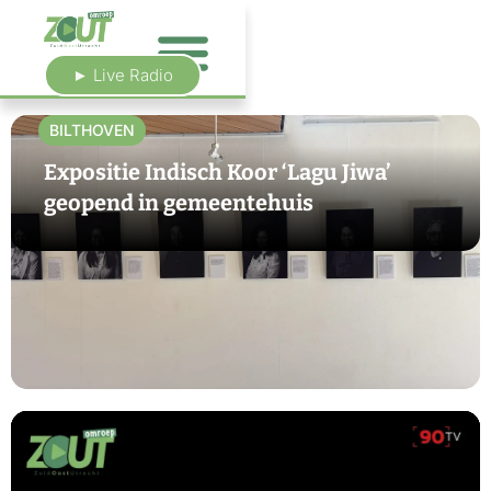
► Live Radio
BILTHOVEN
Expositie Indisch Koor ‘Lagu Jiwa’
geopend in gemeentehuis