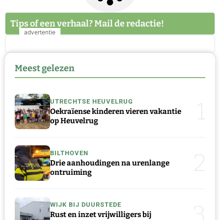
Tips of een verhaal? Mail de redactie!
Meest gelezen
1
UTRECHTSE HEUVELRUG
Oekraïense kinderen vieren vakantie
op Heuvelrug
2
BILTHOVEN
Drie aanhoudingen na urenlange
ontruiming
3
WIJK BIJ DUURSTEDE
Rust en inzet vrijwilligers bij