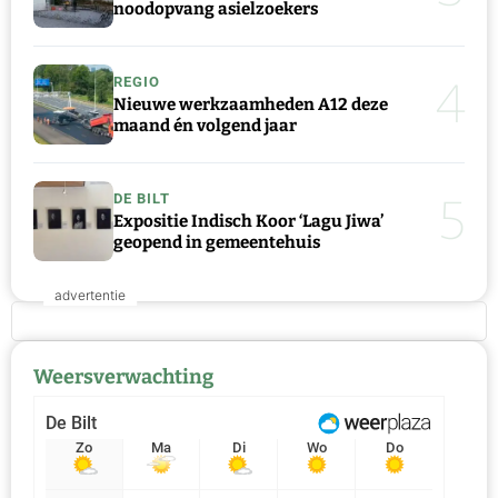
noodopvang asielzoekers
4
REGIO
Nieuwe werkzaamheden A12 deze
maand én volgend jaar
5
DE BILT
Expositie Indisch Koor ‘Lagu Jiwa’
geopend in gemeentehuis
Weersverwachting