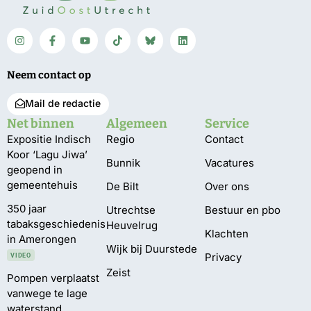
Neem contact op
Mail de redactie
Net binnen
Algemeen
Service
Expositie Indisch
Regio
Contact
Koor ‘Lagu Jiwa’
Bunnik
Vacatures
geopend in
gemeentehuis
De Bilt
Over ons
350 jaar
Utrechtse
Bestuur en pbo
tabaksgeschiedenis
Heuvelrug
Klachten
in Amerongen
Wijk bij Duurstede
Privacy
VIDEO
Zeist
Pompen verplaatst
vanwege te lage
waterstand