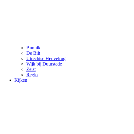
Bunnik
De Bilt
Utrechtse Heuvelrug
Wijk bij Duurstede
Zeist
Regio
Kijken