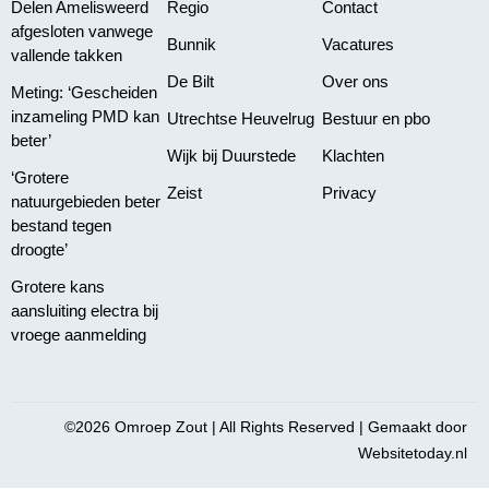
Delen Amelisweerd
Regio
Contact
afgesloten vanwege
Bunnik
Vacatures
vallende takken
De Bilt
Over ons
Meting: ‘Gescheiden
inzameling PMD kan
Utrechtse Heuvelrug
Bestuur en pbo
beter’
Wijk bij Duurstede
Klachten
‘Grotere
Zeist
Privacy
natuurgebieden beter
bestand tegen
droogte’
Grotere kans
aansluiting electra bij
vroege aanmelding
©2026 Omroep Zout | All Rights Reserved | Gemaakt door
Websitetoday.nl