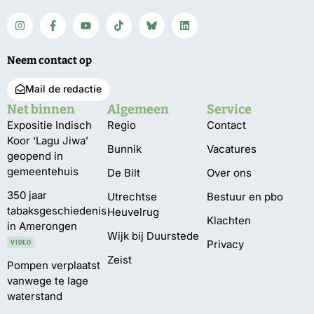
Neem contact op
Mail de redactie
Net binnen
Algemeen
Service
Expositie Indisch
Regio
Contact
Koor ‘Lagu Jiwa’
Bunnik
Vacatures
geopend in
gemeentehuis
De Bilt
Over ons
350 jaar
Utrechtse
Bestuur en pbo
tabaksgeschiedenis
Heuvelrug
Klachten
in Amerongen
Wijk bij Duurstede
Privacy
VIDEO
Zeist
Pompen verplaatst
vanwege te lage
waterstand