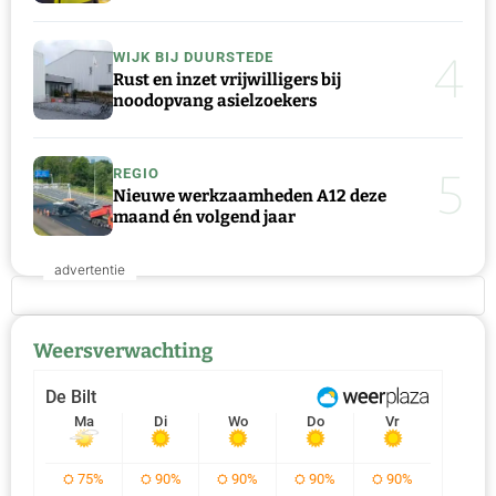
4
WIJK BIJ DUURSTEDE
Rust en inzet vrijwilligers bij
noodopvang asielzoekers
5
REGIO
Nieuwe werkzaamheden A12 deze
maand én volgend jaar
Weersverwachting