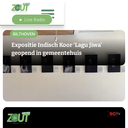
► Live Radio
BILTHOVEN
Expositie Indisch Koor ‘Lagu Jiwa’
geopend in gemeentehuis