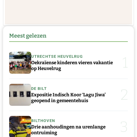
Meest gelezen
1
UTRECHTSE HEUVELRUG
Oekraïense kinderen vieren vakantie
op Heuvelrug
2
DE BILT
Expositie Indisch Koor ‘Lagu Jiwa’
geopend in gemeentehuis
3
BILTHOVEN
Drie aanhoudingen na urenlange
ontruiming