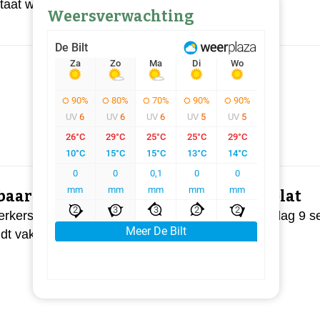
staat welke maatregelen de provincie gaat
Weersverwachting
aar vervoer in september dag lang plat
kers in het openbaar vervoer leggen op woensdag 9 se
ldt vakbond FNV.