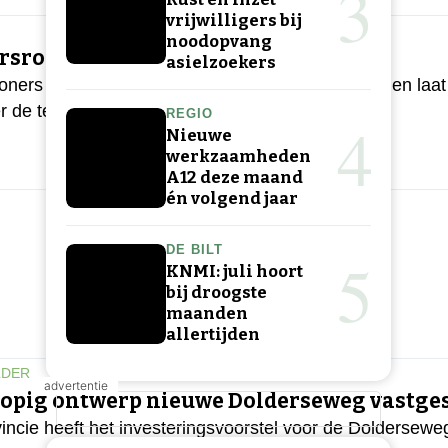
3
vrijwilligers bij
noodopvang
rsrondes tegeltaxi voor vergroening
asielzoekers
ners te stimuleren hun tuinen verder te vergroenen laa
r de tegeltaxti
REGIO
4
Nieuwe
werkzaamheden
A12 deze maand
én volgend jaar
DE BILT
5
KNMI: juli hoort
bij droogste
maanden
allertijden
LDER
opig ontwerp nieuwe Dolderseweg vastges
incie heeft het investeringsvoorstel voor de Doldersewe