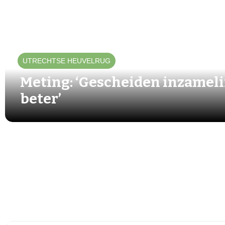
UTRECHTSE HEUVELRUG
Meting: ‘Gescheiden inzamel
beter’