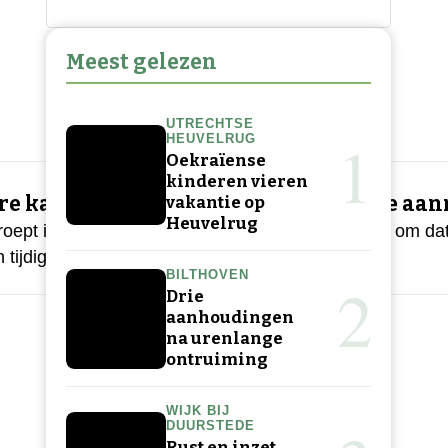
Meest gelezen
UTRECHTSE
1
HEUVELRUG
Oekraïense
kinderen vieren
re kans aansluiting electra bij vroege aa
vakantie op
Heuvelrug
roept inwoners en bedrijven met bouwplannen op om dat
 tijdige melding
BILTHOVEN
2
Drie
aanhoudingen
na urenlange
ontruiming
WIJK BIJ
DUURSTEDE
Rust en inzet