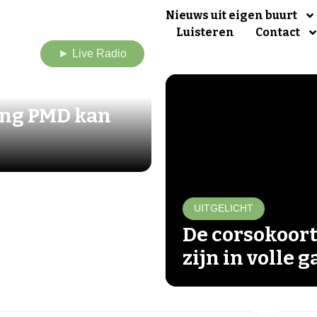
Nieuws uit eigen buurt
Luisteren
Contact
► Live Radio
ing PMD kan
UITGELICHT
De corsokoort
zijn in volle 
▶