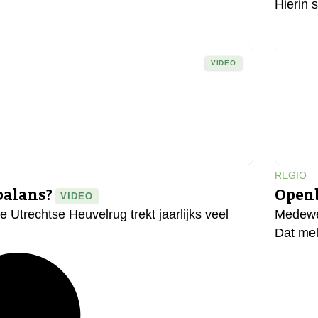
Hierin 
VIDEO
REGIO
 balans?
Openb
VIDEO
 Utrechtse Heuvelrug trekt jaarlijks veel
Medewer
Dat me